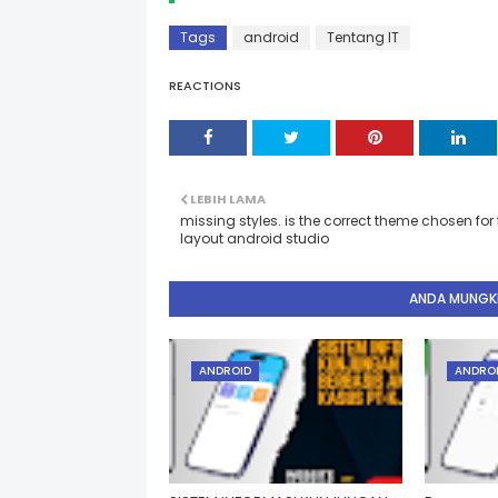
Tags
android
Tentang IT
REACTIONS
LEBIH LAMA
missing styles. is the correct theme chosen for 
layout android studio
ANDA MUNGKI
ANDROID
ANDRO