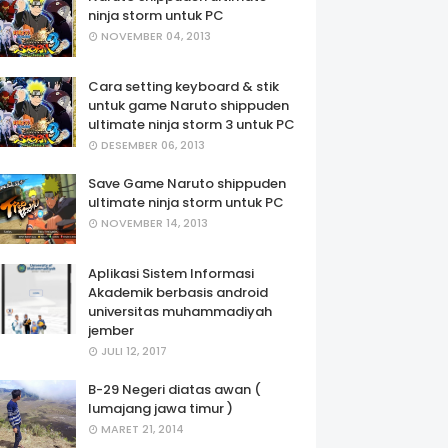
ninja storm untuk PC
NOVEMBER 04, 2013
Cara setting keyboard & stik
untuk game Naruto shippuden
ultimate ninja storm 3 untuk PC
DESEMBER 06, 2013
Save Game Naruto shippuden
ultimate ninja storm untuk PC
NOVEMBER 14, 2013
Aplikasi Sistem Informasi
Akademik berbasis android
universitas muhammadiyah
jember
JULI 12, 2017
B-29 Negeri diatas awan (
lumajang jawa timur )
MARET 21, 2014