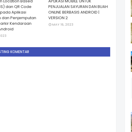
n Location Based
APLIKASI MOBILE UNTUK
BS) dan QR Code
PENJUALAN SAYURAN DAN BUAH
 pada Aplikasi
ONLINE BERBASIS ANDROID |
 dan Penjemputan
VERSION 2
 Parkir Kendaraan
MAY 16, 2023
Android
2023
STING KOMENTAR