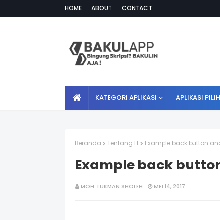
HOME
ABOUT
CONTACT
KATEGORI APLIKASI
APLIKASI PILI
Beranda
Tentang IT
Example back button and
Example back button
MOH. LUKMAN SHOLEH
MEI 14, 2017