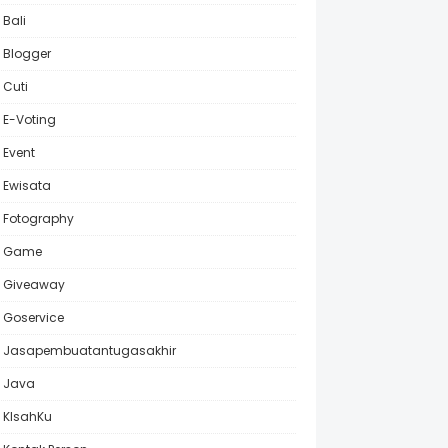
Bali
Blogger
Cuti
E-Voting
Event
Ewisata
Fotography
Game
Giveaway
Goservice
Jasapembuatantugasakhir
Java
KIsahKu