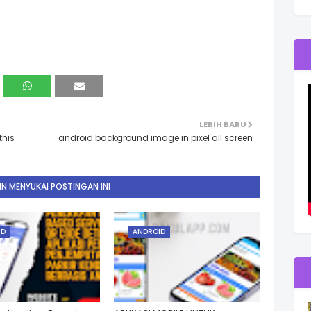
LEBIH BARU
this
android background image in pixel all screen
N MENYUKAI POSTINGAN INI
ID
ANDROID