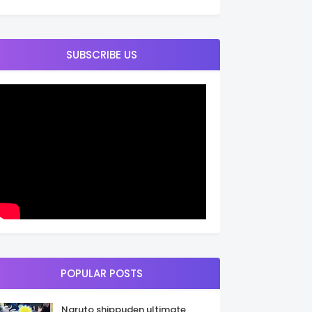
SUBSCRIBE US
POPULAR POSTS
Naruto shippuden ultimate