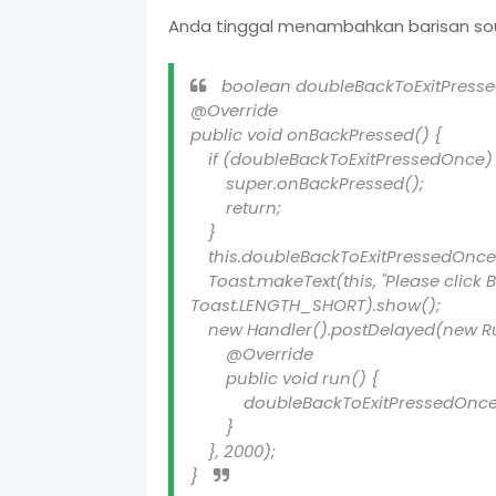
Anda tinggal menambahkan barisan sou
boolean doubleBackToExitPresse
@Override
public void onBackPressed() {
if (doubleBackToExitPressedOnce) 
super.onBackPressed();
return;
}
this.doubleBackToExitPressedOnce 
Toast.makeText(this, "Please click BA
Toast.LENGTH_SHORT).show();
new Handler().postDelayed(new Ru
@Override
public void run() {
doubleBackToExitPresse
}
}, 2000);
}