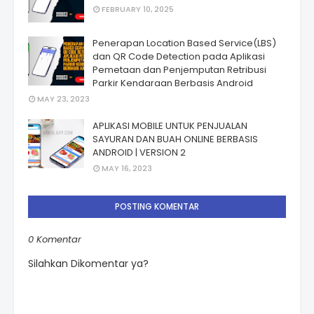
FEBRUARY 10, 2025
Penerapan Location Based Service(LBS)
dan QR Code Detection pada Aplikasi
Pemetaan dan Penjemputan Retribusi
Parkir Kendaraan Berbasis Android
MAY 23, 2023
APLIKASI MOBILE UNTUK PENJUALAN
SAYURAN DAN BUAH ONLINE BERBASIS
ANDROID | VERSION 2
MAY 16, 2023
POSTING KOMENTAR
0 Komentar
Silahkan Dikomentar ya?