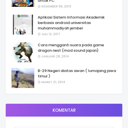
untuk PC
DESEMBER 06, 2013
Aplikasi Sistem Informasi Akademik
berbasis android universitas
muhammadiyah jember
JULI 12, 2017
Cara mengganti suara pada game
dragon nest (mod sound japan)
JANUARI 28, 2014
B-29 Negeri diatas awan ( lumajang jawa
timur )
MARET 21, 2014
KOMENTAR