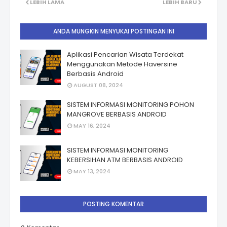
LEBIH LAMA
LEBIH BARU
ANDA MUNGKIN MENYUKAI POSTINGAN INI
Aplikasi Pencarian Wisata Terdekat
Menggunakan Metode Haversine
Berbasis Android
AUGUST 08, 2024
SISTEM INFORMASI MONITORING POHON
MANGROVE BERBASIS ANDROID
MAY 16, 2024
SISTEM INFORMASI MONITORING
KEBERSIHAN ATM BERBASIS ANDROID
MAY 13, 2024
POSTING KOMENTAR